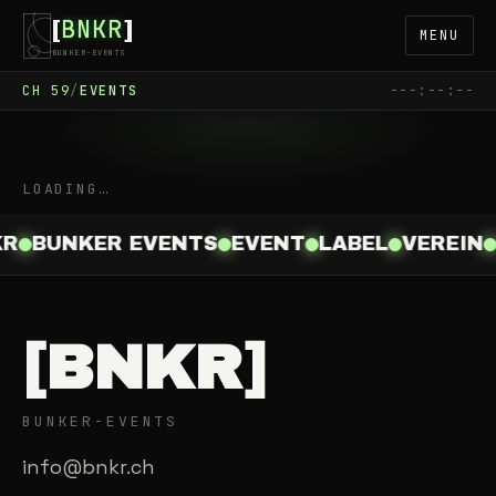
BNKR
[
]
MENU
BUNKER-EVENTS
CH
59
/
EVENTS
---:--:--
LOADING…
KR
BUNKER EVENTS
EVENT
LABEL
VEREIN
[BNKR]
BUNKER-EVENTS
info@bnkr.ch