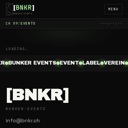
BNKR
[
]
MENU
BUNKER-EVENTS
CH
89
/
EVENTS
---:--:--
LOADING…
KR
BUNKER EVENTS
EVENT
LABEL
VEREIN
[BNKR]
BUNKER-EVENTS
info@bnkr.ch